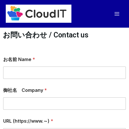
内
Mai
容
Men
を
ス
お問い合わせ / Contact us
キ
ッ
プ
お名前 Name
*
御社名 Company
*
URL (https://www.～)
*